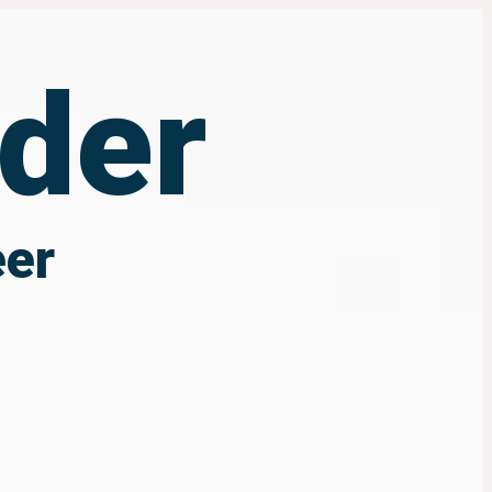
der
eer